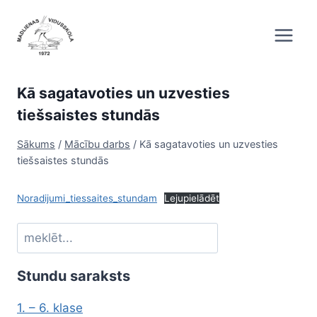
Skip
to
content
Kā sagatavoties un uzvesties
tiešsaistes stundās
Sākums
/
Mācību darbs
/
Kā sagatavoties un uzvesties
tiešsaistes stundās
Noradijumi_tiessaites_stundam
Lejupielādēt
Meklēt
Stundu saraksts
1. – 6. klase