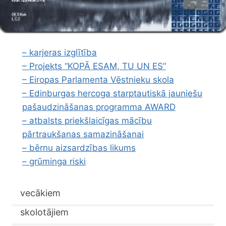
– karjeras izglītība
– Projekts “KOPĀ ESAM, TU UN ES”
– Eiropas Parlamenta Vēstnieku skola
– Edinburgas hercoga starptautiskā jauniešu
pašaudzināšanas programma AWARD
– atbalsts priekšlaicīgas mācību
pārtraukšanas samazināšanai
– bērnu aizsardzības likums
– grūminga riski
vecākiem
skolotājiem