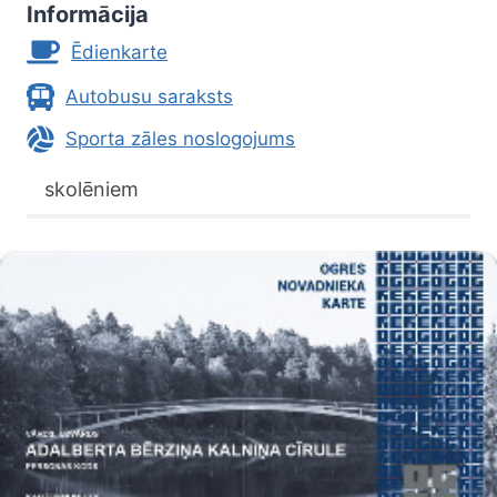
Informācija
Ēdienkarte
Autobusu saraksts
Sporta zāles noslogojums
skolēniem