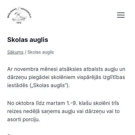
Skip
to
content
Skolas auglis
Sākums
/
Skolas auglis
Ar novembra mēnesi atsāksies atbalsts augļu un
dārzeņu piegādei skolēniem vispārējās izglītības
iestādēs („Skolas auglis”).
No oktobra līdz martam 1.-9. klašu skolēni trīs
reizes nedēļā saņems augļu vai dārzeņu vai to
asorti porciju.