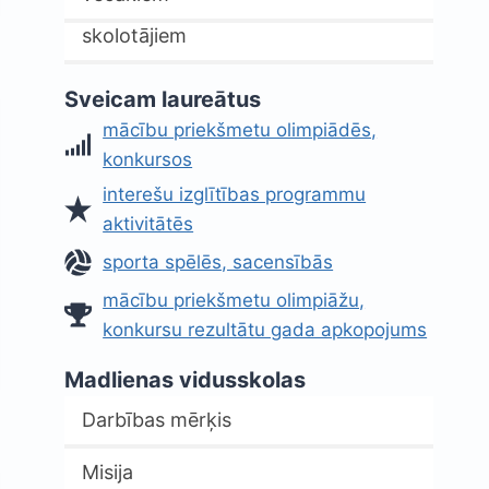
skolotājiem
Sveicam laureātus
mācību priekšmetu olimpiādēs,
konkursos
interešu izglītības programmu
aktivitātēs
sporta spēlēs, sacensībās
mācību priekšmetu olimpiāžu,
konkursu rezultātu gada apkopojums
Madlienas vidusskolas
Darbības mērķis
Misija