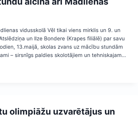
undu aicina arī Madlienas
ienas vidusskolā Vēl tikai viens mirklis un 9. un
Atslēdziņa un Ilze Bondere (Krapes filiālē) par savu
odien, 13.maijā, skolas zvans uz mācību stundām
icami – sirsnīgs paldies skolotājiem un tehniskajam…
u olimpiāžu uzvarētājus un