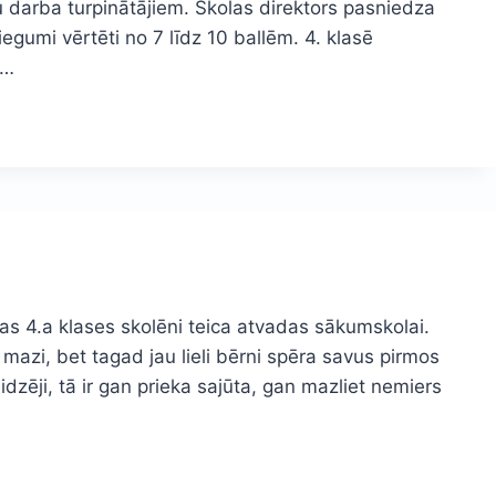
 darba turpinātājiem. Skolas direktors pasniedza
gumi vērtēti no 7 līdz 10 ballēm. 4. klasē
s…
s 4.a klases skolēni teica atvadas sākumskolai.
ēl mazi, bet tagad jau lieli bērni spēra savus pirmos
idzēji, tā ir gan prieka sajūta, gan mazliet nemiers