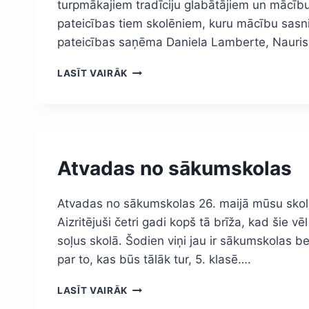
turpmākajiem tradīciju glabātājiem un mācību
pateicības tiem skolēniem, kuru mācību sasnie
pateicības saņēma Daniela Lamberte, Nauri
SKOLAS
LASĪT VAIRĀK
KAROGA
SVĒTKI
Atvadas no sākumskolas
Atvadas no sākumskolas 26. maijā mūsu skola
Aizritējuši četri gadi kopš tā brīža, kad šie v
soļus skolā. Šodien viņi jau ir sākumskolas be
par to, kas būs tālāk tur, 5. klasē….
ATVADAS
LASĪT VAIRĀK
NO