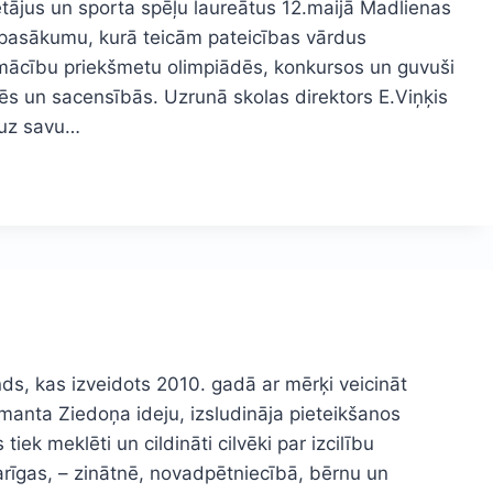
ājus un sporta spēļu laureātus 12.maijā Madlienas
u pasākumu, kurā teicām pateicības vārdus
s mācību priekšmetu olimpiādēs, konkursos un guvuši
ēs un sacensībās. Uzrunā skolas direktors E.Viņķis
š uz savu…
nds, kas izveidots 2010. gadā ar mērķi veicināt
Imanta Ziedoņa ideju, izsludināja pieteikšanos
ek meklēti un cildināti cilvēki par izcilību
arīgas, – zinātnē, novadpētniecībā, bērnu un