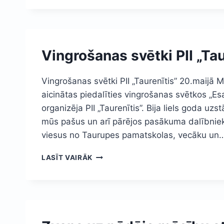
SĀKUMSKOLAS
Vingrošanas svētki PII „Tau
Vingrošanas svētki PII „Taurenītis” 20.maijā 
aicinātas piedalīties vingrošanas svētkos „Esa
organizēja PII „Taurenītis”. Bija liels goda uz
mūs pašus un arī pārējos pasākuma dalībnie
viesus no Taurupes pamatskolas, vecāku un
VINGROŠANAS
LASĪT VAIRĀK
SVĒTKI
PII
„TAURENĪTIS”