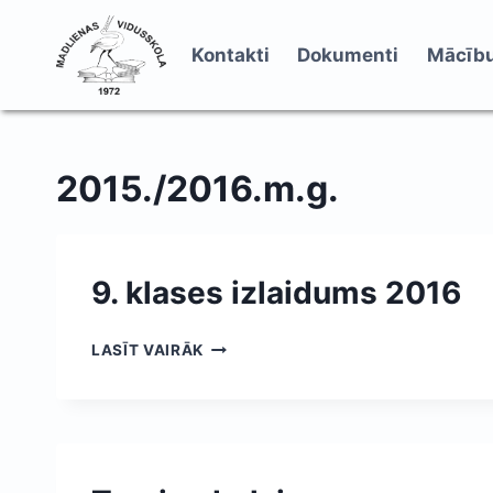
Skip
to
Kontakti
Dokumenti
Mācību
content
2015./2016.m.g.
9. klases izlaidums 2016
9.
LASĪT VAIRĀK
KLASES
IZLAIDUMS
2016