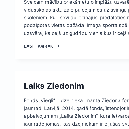
Sveicam mācību priekšmetu olimpiāžu uzvarēt
vidusskolas aktu zālē pulcējāmies uz svinīg
skolēniem, kuri sevi apliecinājuši piedalotie
godalgotas vietas dažāda līmeņa sporta spēl
uzsvēra, ka ceļš uz gudrību vienlaikus ir ceļ
SVEICAM
LASĪT VAIRĀK
MĀCĪBU
PRIEKŠMETU
OLIMPIĀŽU
UZVARĒTĀJUS
UN
SPORTA
Laiks Ziedonim
SPĒĻU
LAUREĀTUS
Fonds „Viegli” ir dzejnieka Imanta Ziedoņa fo
jaunradi Latvijā. 2014. gadā fonds, īstenojot 
apbalvojumam „Laiks Ziedonim”, kura ietvaros ti
jaunradē jomās, kas dzejniekam ir bijušas sv