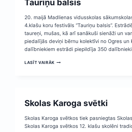
Tauriņu balsis
20. maijā Madlienas vidusskolas sākumskolas 
4.klašu koru festivāls “Tauriņu balsis”. Estrādē
taureņi, mušas, kā arī sanākuši sienāži un 
piedalījās deviņi bērnu kolektīvi no Ogres u
dalībniekiem estrādi piepildīja 350 dalībniek
TAURIŅU
LASĪT VAIRĀK
BALSIS
Skolas Karoga svētki
Skolas Karoga svētkos tiek pasniegtas Skola
Skolas Karoga svētkos 12. klašu skolēni tradi