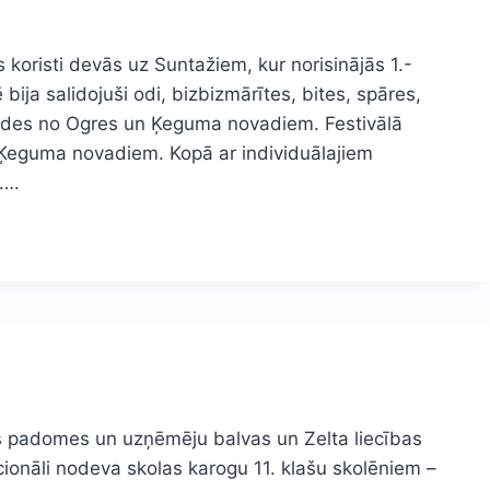
koristi devās uz Suntažiem, kur norisinājās 1.-
 bija salidojuši odi, bizbizmārītes, bites, spāres,
vardes no Ogres un Ķeguma novadiem. Festivālā
n Ķeguma novadiem. Kopā ar individuālajiem
i….
s padomes un uzņēmēju balvas un Zelta liecības
cionāli nodeva skolas karogu 11. klašu skolēniem –