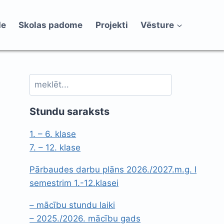
de
Skolas padome
Projekti
Vēsture
Meklēt
Stundu saraksts
1. – 6. klase
7. – 12. klase
Pārbaudes darbu plāns 2026./2027.m.g. I
semestrim 1.-12.klasei
– mācību stundu laiki
– 2025./2026. mācību gads