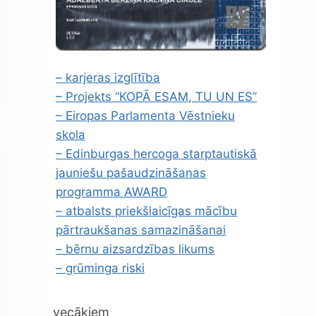
– karjeras izglītība
– Projekts “KOPĀ ESAM, TU UN ES”
– Eiropas Parlamenta Vēstnieku
skola
– Edinburgas hercoga starptautiskā
jauniešu pašaudzināšanas
programma AWARD
– atbalsts priekšlaicīgas mācību
pārtraukšanas samazināšanai
– bērnu aizsardzības likums
– grūminga riski
vecākiem