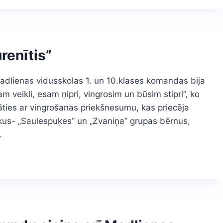
renītis”
Madlienas vidusskolas 1. un 10.klases komandas bija
m veikli, esam ņipri, vingrosim un būsim stipri”, ko
stāties ar vingrošanas priekšnesumu, kas priecēja
kus- „Saulespuķes” un „Zvaniņa” grupas bērnus,
…