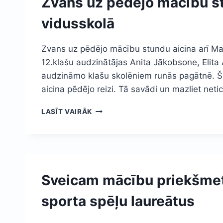
Zvans uz pēdējo mācību st
vidusskolā
Zvans uz pēdējo mācību stundu aicina arī Madl
12.klašu audzinātājas Anita Jākobsone, Elita 
audzināmo klašu skolēniem runās pagātnē. Š
aicina pēdējo reizi. Tā savādi un mazliet net
ZVANS
LASĪT VAIRĀK
UZ
PĒDĒJO
MĀCĪBU
STUNDU
AICINA
ARĪ
Sveicam mācību priekšmet
MADLIENAS
VIDUSSKOLĀ
sporta spēļu laureātus