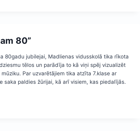
lam 80”
80gadu jubilejai, Madlienas vidusskolā tika rīkota
dziesmu tēlos un parādīja to kā viņi spēj vizualizēt
a mūziku. Par uzvarētājiem tika atzīta 7.klase ar
aka paldies žūrijai, kā arī visiem, kas piedalījās.