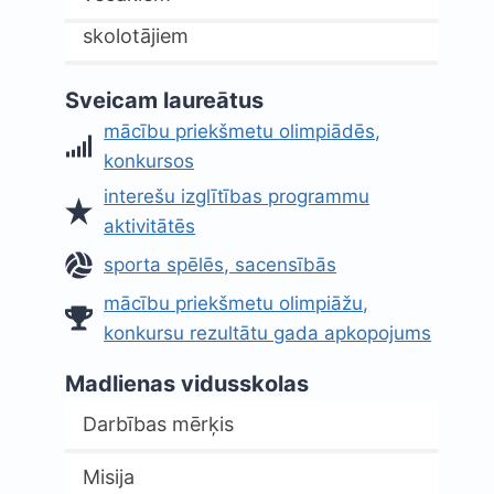
skolotājiem
Sveicam laureātus
mācību priekšmetu olimpiādēs,
konkursos
interešu izglītības programmu
aktivitātēs
sporta spēlēs, sacensībās
mācību priekšmetu olimpiāžu,
konkursu rezultātu gada apkopojums
Madlienas vidusskolas
Darbības mērķis
Misija