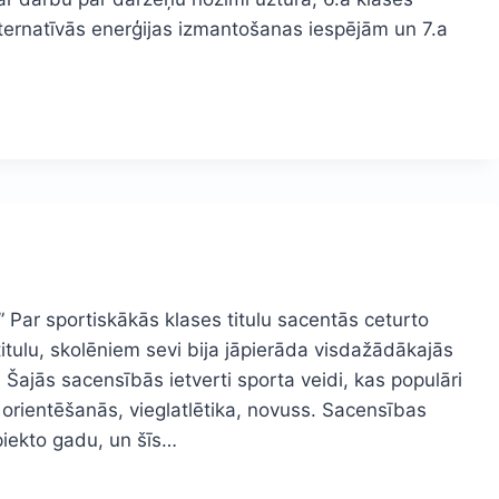
ternatīvās enerģijas izmantošanas iespējām un 7.a
Par sportiskākās klases titulu sacentās ceturto
titulu, skolēniem sevi bija jāpierāda visdažādākajās
s. Šajās sacensībās ietverti sporta veidi, kas populāri
 orientēšanās, vieglatlētika, novuss. Sacensības
piekto gadu, un šīs…