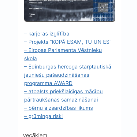
– karjeras izglītība
– Projekts “KOPĀ ESAM, TU UN ES”
– Eiropas Parlamenta Vēstnieku
skola
– Edinburgas hercoga starptautiskā
jauniešu pašaudzināšanas
programma AWARD
– atbalsts priekšlaicīgas mācību
pārtraukšanas samazināšanai
– bērnu aizsardzības likums
– grūminga riski
vecākiem