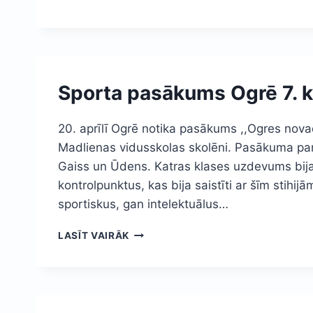
TALKAS
NOSKAŅĀS
Sporta pasākums Ogrē 7. 
20. aprīlī Ogrē notika pasākums ,,Ogres novad
Madlienas vidusskolas skolēni. Pasākuma pam
Gaiss un Ūdens. Katras klases uzdevums bija 
kontrolpunktus, kas bija saistīti ar šīm stihi
sportiskus, gan intelektuālus…
SPORTA
LASĪT VAIRĀK
PASĀKUMS
OGRĒ
7.
KLASĒM