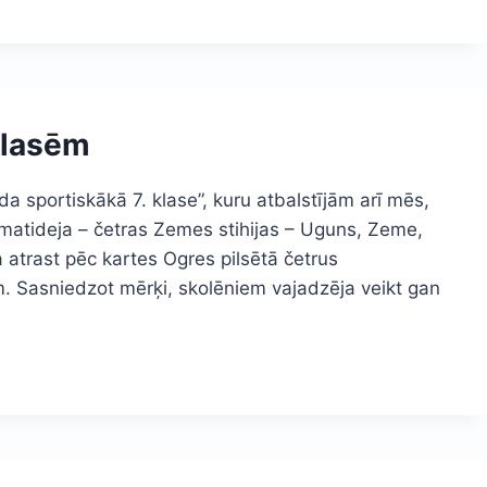
klasēm
a sportiskākā 7. klase”, kuru atbalstījām arī mēs,
atideja – četras Zemes stihijas – Uguns, Zeme,
atrast pēc kartes Ogres pilsētā četrus
jām. Sasniedzot mērķi, skolēniem vajadzēja veikt gan