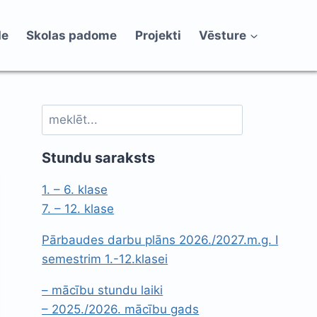
de
Skolas padome
Projekti
Vēsture
Meklēt
Stundu saraksts
1. – 6. klase
7. – 12. klase
Pārbaudes darbu plāns 2026./2027.m.g. I
semestrim 1.-12.klasei
– mācību stundu laiki
– 2025./2026. mācību gads