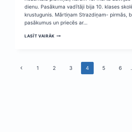
dienu. Pasākuma vadītāji bija 10. klases skol
krustugunis. Mārtiņam Strazdiņam- pirmās, be
pasākumus un priecēs ar…
VALODU
LASĪT VAIRĀK
DIENAS
PASĀKUMS
”MĀKSLA
UN
Page
VALODA
Previous
1
2
3
4
5
6
VIENOTAS”
navigation
Page