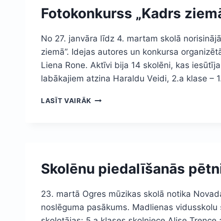
Fotokonkurss „Kadrs ziem
No 27. janvāra līdz 4. martam skolā norisinā
ziemā”. Idejas autores un konkursa organizē
Liena Rone. Aktīvi bija 14 skolēni, kas iesūtīj
labākajiem atzina Haraldu Veidi, 2.a klase – 1.
FOTOKONKURSS
LASĪT VAIRĀK
„KADRS
ZIEMĀ”
Skolēnu piedalīšanās pētn
23. martā Ogres mūzikas skolā notika Novad
noslēguma pasākums. Madlienas vidusskolu ša
skolotājas: 5.a klases skolniece Alise Trence