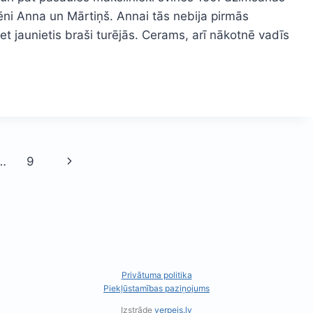
ēni Anna un Mārtiņš. Annai tās nebija pirmās
t jaunietis braši turējās. Cerams, arī nākotnē vadīs
Next
…
9
Page
Privātuma politika
Piekļūstamības paziņojums
Izstrāde
verpejs.lv