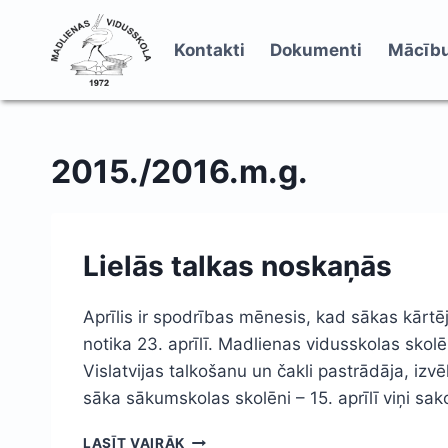
Skip
to
Kontakti
Dokumenti
Mācību
content
2015./2016.m.g.
Lielās talkas noskaņās
Aprīlis ir spodrības mēnesis, kad sākas kārt
notika 23. aprīlī. Madlienas vidusskolas skol
Vislatvijas talkošanu un čakli pastrādāja, izvē
sāka sākumskolas skolēni – 15. aprīlī viņi s
LIELĀS
LASĪT VAIRĀK