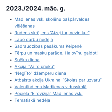
2023./2024. māc. g.
Madlienas vsk. skolēnu pašpārvaldes
vēlēšanas
Rudens skrējiens “Aizej tur, nezin kur”
Labo darbu nedēļa
Sadraudzības pasākums Ķeipenē
Tērpu un masku parāde, Halovīnu gaidot!
Spēka diena
Akcija “Vairo prieku”
“Neglīto” džemperu diena
Atbalsts akcija Ukrainai “Skolas par uzvaru”
Valentīndiena Madlienas vidusskolā
Popiela “Eirovīzija” Madlienas vsk.
Tematiskā nedēļa