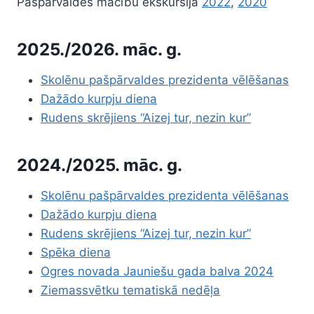
Pašpārvaldes mācību ekskursija
2022
,
2020
2025./2026. māc. g.
Skolēnu pašpārvaldes prezidenta vēlēšanas
Dažādo kurpju diena
Rudens skrējiens “Aizej tur, nezin kur”
2024./2025. māc. g.
Skolēnu pašpārvaldes prezidenta vēlēšanas
Dažādo kurpju diena
Rudens skrējiens “Aizej tur, nezin kur”
Spēka diena
Ogres novada Jauniešu gada balva 2024
Ziemassvētku tematiskā nedēļa