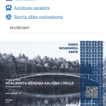
Autobusu saraksts
Sporta zāles noslogojums
skolēniem